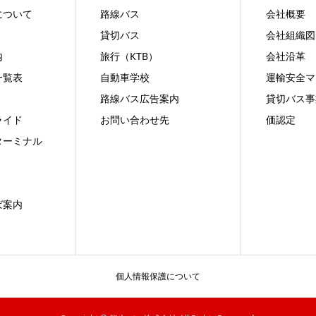
について
路線バス
会社概要
貸切バス
会社組織図
内
旅行（KTB）
会社沿革
一覧表
自動車学校
運輸安全マ
路線バス広告案内
貸切バス事
ライド
お問い合わせ先
価認定
ターミナル
ば案内
個人情報保護について