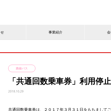
らせ
事業紹介
会
路線バス
「共通回数乗車券」利用停
2018.10.29
共通回数乗車券は、２０１７年３月３１日をもちまして